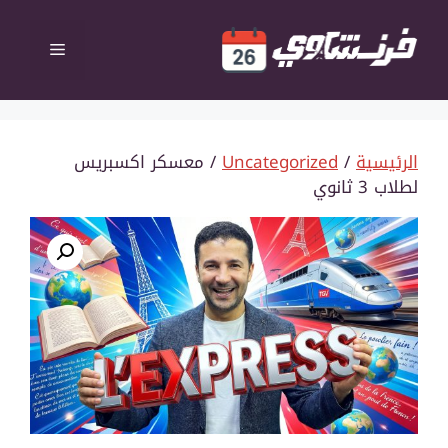
نتقل
لى
القائمة
لمحتوى
الرئيسية
/
Uncategorized
/ معسكر اكسبريس
لطلاب 3 ثانوي