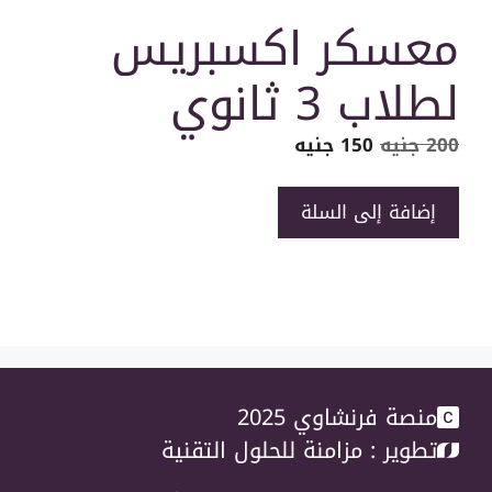
معسكر اكسبريس
لطلاب 3 ثانوي
السعر
السعر
200
جنيه
150
جنيه
الأصلي
الحالي
هو:
هو:
كمية
إضافة إلى السلة
200 جنيه.
150 جنيه.
معسكر
اكسبريس
لطلاب
3
ثانوي
منصة فرنشاوي 2025
تطوير :
مزامنة للحلول التقنية