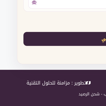
ي
تطوير :
مزامنة للحلول التقنية
ب
-
شحن الرصيد