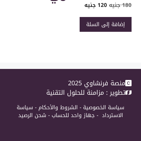
السعر
السعر
180
جنيه
120
جنيه
الأصلي
الحالي
هو:
هو:
كمية
إضافة إلى السلة
180 جنيه.
120 جنيه.
معسكر
اكسبريس
لطلاب
3
ثانوي
منصة فرنشاوي 2025
تطوير :
مزامنة للحلول التقنية
سياسة الخصوصية
-
الشروط والأحكام
-
سياسة
الاسترداد
-
جهاز واحد للحساب
-
شحن الرصيد